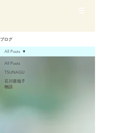
ブログ
All Posts
All Posts
TSUNAGU
石川亜哉子
物語