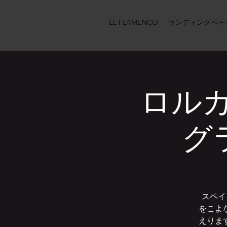
EL FLAMENCO
ランディングペー
ロル
グ
スペイ
をこよ
えりま