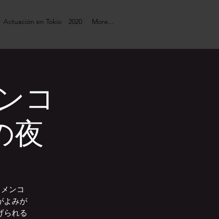
Actuación en Tokio 2020
More...
メンコ
の夜
ラメンコ
がよみが
げられる