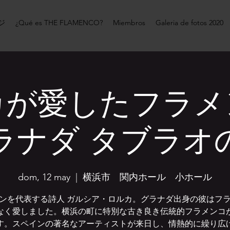
ジ
¿Qué es THE FLAMENCO?
Miembros
Galeria de fotos 2020
カが愛したフラ
ラナダ タブラオ
dom, 12 may
  |  
横浜市 関内ホール 小ホール
ンを代表する詩人 ガルシア・ロルカ。グラナダ出身の彼はフ
なく愛しました。横浜の町に特別な古き良き伝統的フラメンコ
す。スペインの著名なアーティストが来日し、情熱的に繰り広