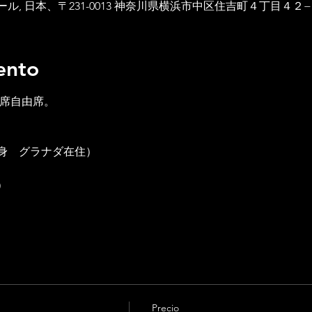
, 日本、〒231-0013 神奈川県横浜市中区住吉町４丁目４２
ento
全席自由席。
身　グラナダ在住）
）
Precio