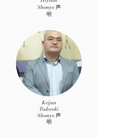
Hiyoshi
Shomyo 声
明
Keijun
Todoroki
Shomyo 声
明