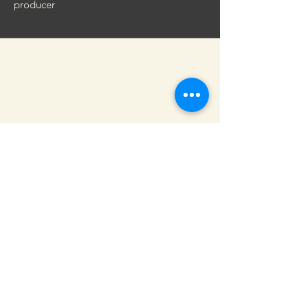
producer
ORATIO STAFF
ORATIO
自分のテキストに変更しましょう。ここ
をクリックして開始してください。