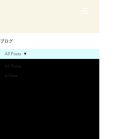
ブログ
All Posts
All Posts
enlazar