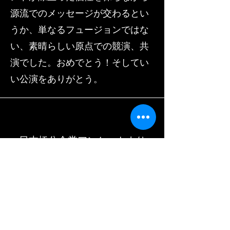
源流でのメッセージが交わるとい
うか、単なるフュージョンではな
い、素晴らしい原点での競演、共
演でした。おめでとう！そしてい
い公演をありがとう。
​日本橋公会堂アンケートより
Cierra los ojos. . .
８つの魂が溶け合い、
周りの魂も共感する。
感動的な千秋楽でした。
素晴らし
いキャラバンでした。