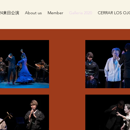
024来日公演
About us
Member
Galleria 2020
CERRAR LOS OJ