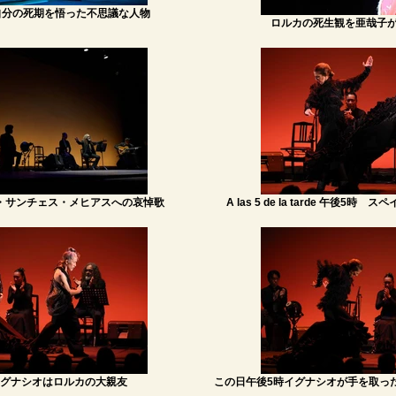
oは自分の死期を悟った不思議な人物
ロルカの死生観を亜哉子
・サンチェス・メヒアスへの哀悼歌
A las 5 de la tarde 午後
グナシオはロルカの大親友
この日午後5時イグナシオが手を取っ