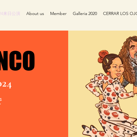
024来日公演
About us
Member
Galleria 2020
CERRAR LOS OJ
ENCO
ENCO
024
で