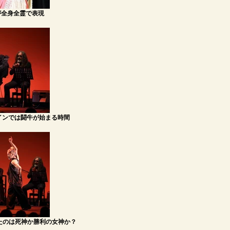
が全身全霊で表現
5時 スペインでは闘牛が始まる時間
たのは死神か勝利の女神か？