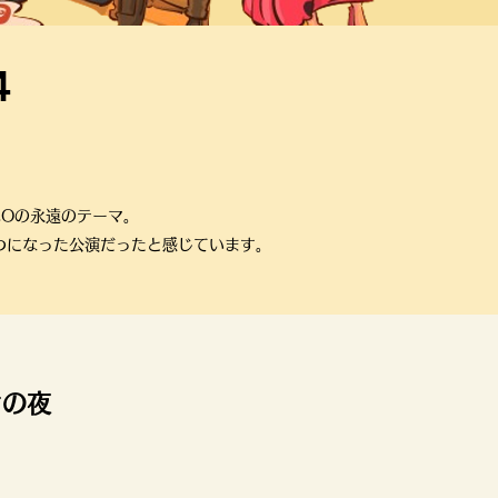
4
COの永遠のテーマ。
一つになった公演だったと感じています
。
オの夜