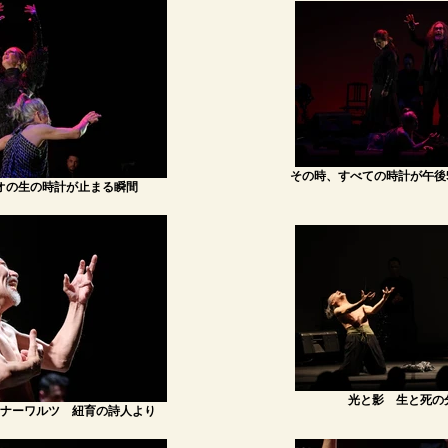
その時、すべての時計が午後
オの生の時計が止まる瞬間
光と影 生と死の
ナーワルツ 紐育の詩人より