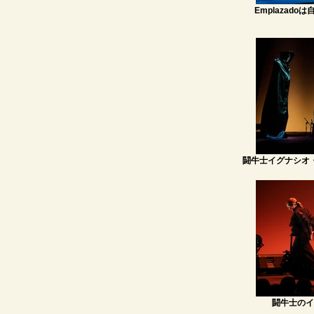
Emplazad
闘牛士イグナシオ
闘牛士のイ