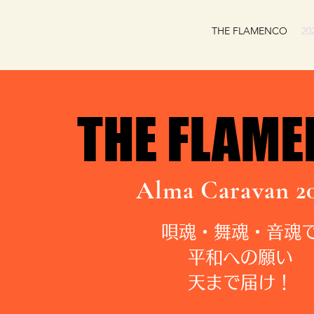
THE FLAMENCO
2
THE FLAM
THE FLAM
Alma Caravan 2
唄魂・舞魂・音魂
平和への願い
天まで届け！