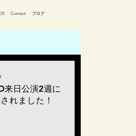
OS
Contact
ブログ
分
NCO来日公演2週に
集されました！