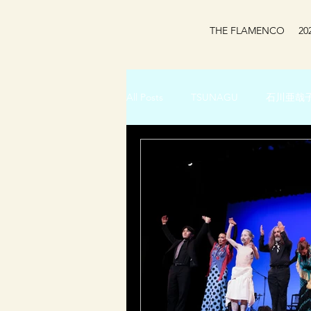
THE FLAMENCO
2
All Posts
TSUNAGU
石川亜哉