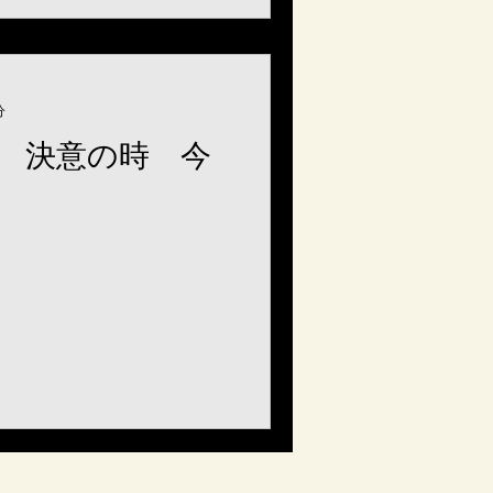
分
 決意の時 今