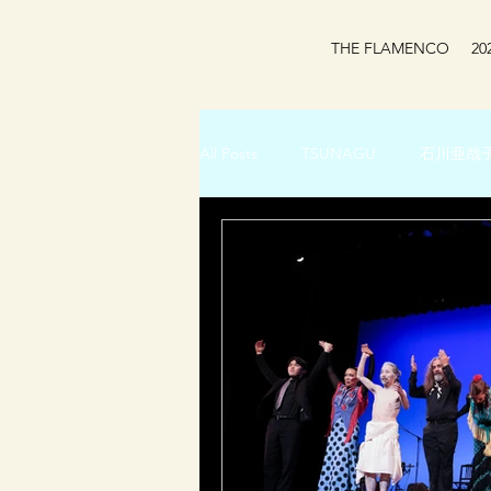
THE FLAMENCO
2
All Posts
TSUNAGU
石川亜哉