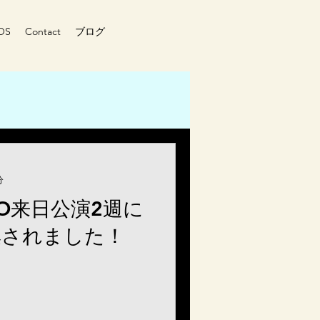
OS
Contact
ブログ
分
NCO来日公演2週に
集されました！