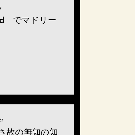
分
adrid でマドリー
1分
さ故の無知の知